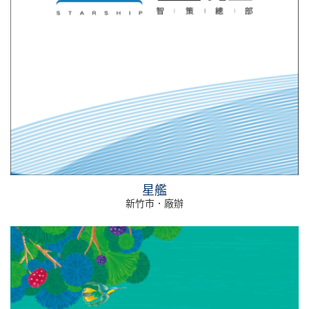
星艦
新竹市．廠辦