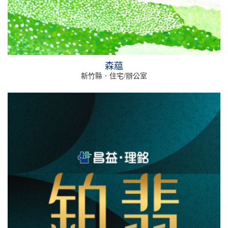
森藴
新竹縣．住宅/辦公室