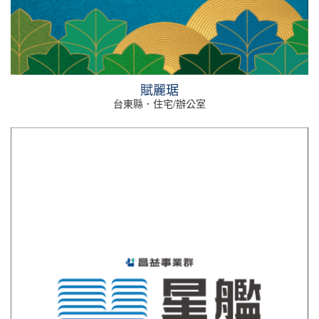
賦麗琚
台東縣．住宅/辦公室