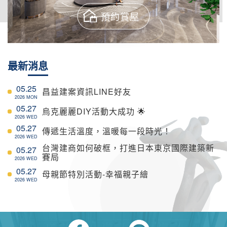
預約賞屋
最新
消息
05.25
昌益建案資訊LINE好友
2026 MON
05.27
烏克麗麗DIY活動大成功 🌟
2026 WED
05.27
傳遞生活溫度，溫暖每一段時光！
2026 WED
台灣建商如何破框，打進日本東京國際建築新
05.27
賽局
2026 WED
05.27
母親節特別活動-幸福親子繪
2026 WED