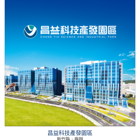
昌益科技產發園區
新竹縣．廠辦